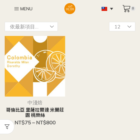
MENU
0
中淺焙
哥倫比亞 里薩拉爾達 米蘭莊
園 桃樂絲
NT$
75
–
NT$
800