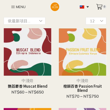
MENU
0
中淺焙
中淺焙
艷荔麝香 Muscat Blend
橙韻百香 Passion Fruit
Blend
NT$
60
–
NT$
650
NT$
70
–
NT$
750