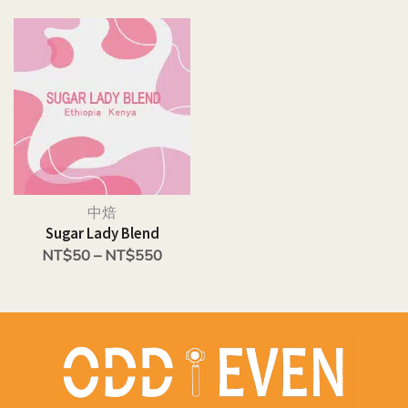
中焙
Sugar Lady Blend
NT$
50
–
NT$
550