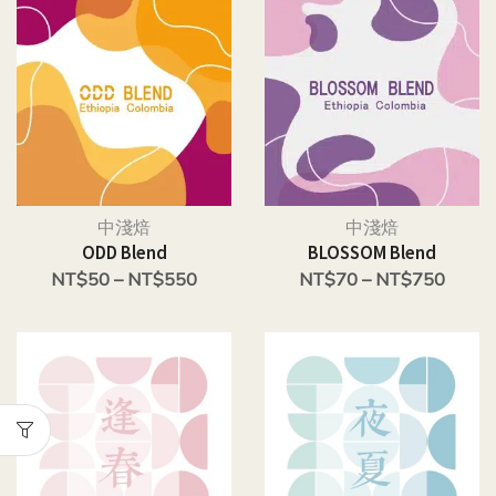
中淺焙
中淺焙
ODD Blend
BLOSSOM Blend
NT$
50
–
NT$
550
NT$
70
–
NT$
750