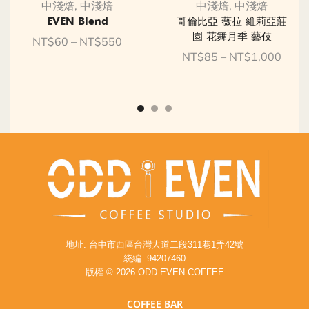
中淺焙
,
中淺焙
中淺焙
,
中淺焙
EVEN Blend
哥倫比亞 薇拉 維莉亞莊
園 花舞月季 藝伎
NT$
60
–
NT$
550
NT$
85
–
NT$
1,000
地址: 台中市西區台灣大道二段311巷1弄42號
統編: 94207460
版權 © 2026 ODD EVEN COFFEE
COFFEE BAR