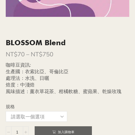
BLOSSOM Blend
NT$
70
–
NT$
750
咖啡豆資訊:
生產國：衣索比亞、哥倫比亞
處理法：水洗、日曬
焙度：中淺焙
風味描述：薰衣草花茶、柑橘軟糖、蜜蘋果、乾燥玫瑰
規格
加入購物車