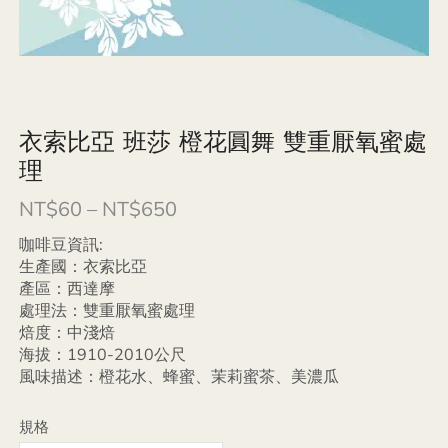
衣索比亞 班莎 橙花圓舞 雙重厭氧蜜處
理
NT$
60
–
NT$
650
咖啡豆資訊:
生產國：衣索比亞
產區：西達摩
處理法：雙重厭氧蜜處理
焙度：中淺焙
海拔：1910-2010公尺
風味描述：橙花水、蜂蜜、茉莉蜜茶、美濃瓜
規格