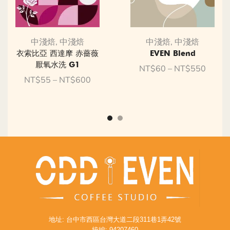
中淺焙
,
中淺焙
中淺焙
,
中淺焙
衣索比亞 西達摩 赤薔薇
EVEN Blend
厭氧水洗 G1
NT$
60
–
NT$
550
NT$
55
–
NT$
600
地址: 台中市西區台灣大道二段311巷1弄42號
統編: 94207460