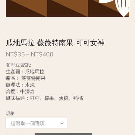
瓜地馬拉 薇薇特南果 可可女神
NT$
35
–
NT$
400
咖啡豆資訊:
生產國：瓜地馬拉
產區： 薇薇特南果
處理法：水洗
焙度：中深焙
風味描述：可可、榛果、焦糖、熟橘
規格