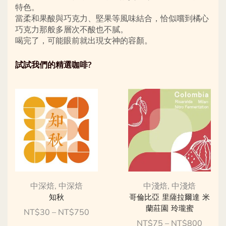
特色。
當柔和果酸與巧克力、堅果等風味結合，恰似嚐到橘心
巧克力那般多層次不酸也不膩。
喝完了，可能眼前就出現女神的容顏。
試試我們的精選咖啡?
中深焙
,
中深焙
中淺焙
,
中淺焙
知秋
哥倫比亞 里薩拉爾達 米
蘭莊園 玲瓏蜜
NT$
30
–
NT$
750
NT$
75
–
NT$
800