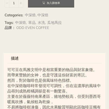
加入購物車
Categories:
中深焙
,
中深焙
Tags:
中深焙
,
單品
,
水洗
,
瓜地馬拉
品牌：
ODD EVEN COFFEE
描述
可可豆在馬雅文明中是相當重要的物品與財富象徵。
而帶來豐饒的女神，也是守護這份財富的寄託。
然而，對於咖啡也是個風味特色指標。
在中深焙咖啡時常發現可可調性，但在這濃厚的風味中
品尋到成熟柑橘調卻是有一翻驚喜。
主要在於薇薇特南果產區，雖地勢較高，但受到墨西哥
暖風吹拂，氣候較為乾燥，
不易將咖啡樹凍傷，因此水果酸質明顯此區咖啡豆獨有