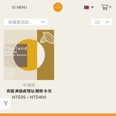
MENU
0
中深焙
泰國 美蘇處理站 蘭娜 水洗
NT$
35
–
NT$
400