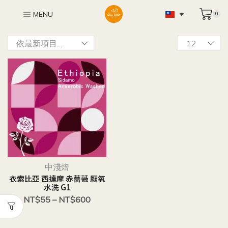
MENU
0
中淺焙
衣索比亞 西達摩 赤薔薇 厭氧
水洗 G1
NT$
55
–
NT$
600