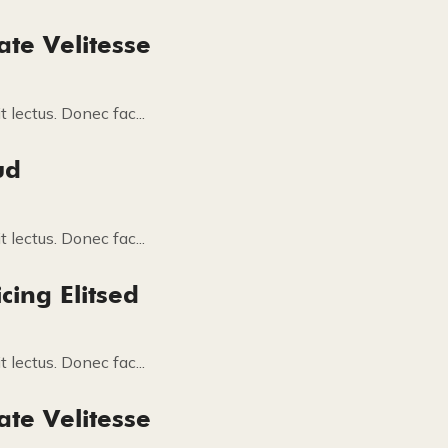
ate Velitesse
 lectus. Donec fac...
ud
 lectus. Donec fac...
cing Elitsed
 lectus. Donec fac...
ate Velitesse