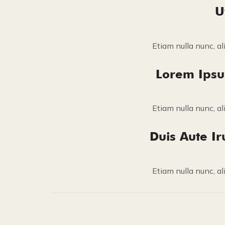
U
Etiam nulla nunc, al
Lorem Ipsum
Etiam nulla nunc, al
Duis Aute Ir
Etiam nulla nunc, al