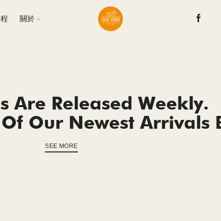
課程
關於
s Are Released Weekly.
Of Our Newest Arrivals 
SEE MORE