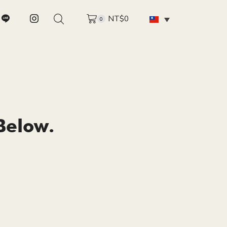
NT$
0
0
Below.