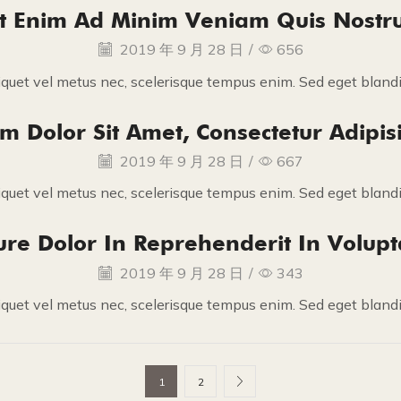
t Enim Ad Minim Veniam Quis Nostr
2019 年 9 月 28 日
/
656
iquet vel metus nec, scelerisque tempus enim. Sed eget blandit
 Dolor Sit Amet, Consectetur Adipisi
2019 年 9 月 28 日
/
667
iquet vel metus nec, scelerisque tempus enim. Sed eget blandit
ure Dolor In Reprehenderit In Volupt
2019 年 9 月 28 日
/
343
iquet vel metus nec, scelerisque tempus enim. Sed eget blandit
1
2