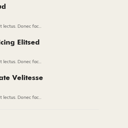
ud
 lectus. Donec fac...
cing Elitsed
 lectus. Donec fac...
ate Velitesse
 lectus. Donec fac...