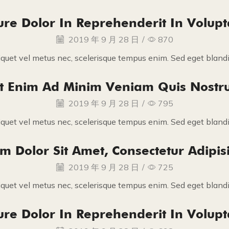
ure Dolor In Reprehenderit In Volupt
2019 年 9 月 28 日
/
870
iquet vel metus nec, scelerisque tempus enim. Sed eget blandit
t Enim Ad Minim Veniam Quis Nostr
2019 年 9 月 28 日
/
795
iquet vel metus nec, scelerisque tempus enim. Sed eget blandit
 Dolor Sit Amet, Consectetur Adipisi
2019 年 9 月 28 日
/
725
iquet vel metus nec, scelerisque tempus enim. Sed eget blandit
ure Dolor In Reprehenderit In Volupt