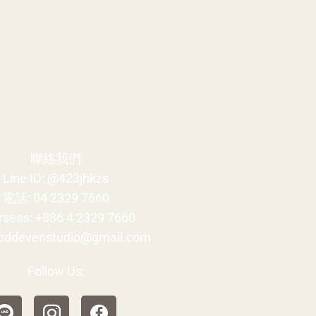
聯絡我們
Line ID:
@423jhkzs
電話:
04 2329 7660
rseas:
+886 4 2329 7660
oddevenstudio@gmail.com
Follow Us: