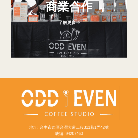
商業合作
了解更多
地址: 台中市西區台灣大道二段311巷1弄42號
統編: 94207460