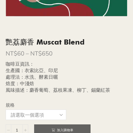
艷荔麝香 Muscat Blend
NT$
60
–
NT$
650
咖啡豆資訊：
生產國：衣索比亞、印尼
處理法：水洗、酵素日曬
焙度：中淺焙
風味描述：麝香葡萄、荔枝果凍、柳丁、錫蘭紅茶
規格
加入購物車