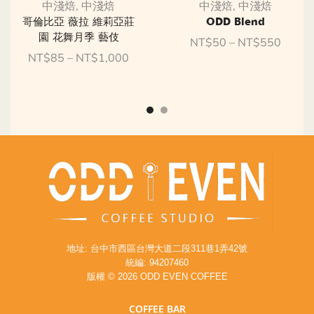
中淺焙
,
中淺焙
中淺焙
,
中淺焙
哥倫比亞 薇拉 維莉亞莊
ODD Blend
園 花舞月季 藝伎
NT$
50
–
NT$
550
NT$
85
–
NT$
1,000
地址: 台中市西區台灣大道二段311巷1弄42號
統編: 94207460
版權 © 2026 ODD EVEN COFFEE
COFFEE BAR